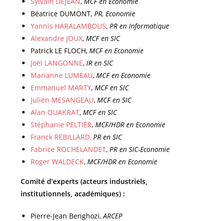
Sylvain DEJEAN
,
MCF en Economie
Béatrice DUMONT,
PR, Economie
Yannis
HARALAMBOUS
,
PR en Informatique
Alexandre JOUX
,
MCF en SIC
Patrick LE FLOCH,
MCF en Economie
Joël LANGONNE
,
IR en SIC
Marianne LUMEAU
,
MCF en Economie
Emmanuel MARTY
,
MCF en SIC
Julien MESANGEAU
,
MCF en SIC
Alan OUAKRAT
,
MCF en SIC
Stéphanie PELTIER
,
MCF/HDR en Economie
Franck REBILLARD,
PR en SIC
Fabrice ROCHELANDET
,
PR en SIC-Economie
Roger WALDECK
,
MCF/HDR en Economie
Comité d’experts (acteurs industriels,
institutionnels, académiques) :
Pierre-Jean Benghozi,
ARCEP